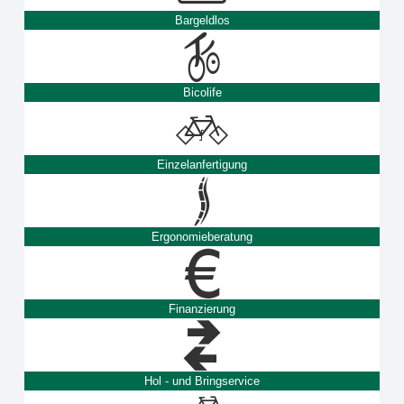
Bargeldlos
Bicolife
Einzelanfertigung
Ergonomieberatung
Finanzierung
Hol - und Bringservice