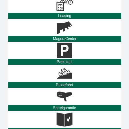
Leasing
MaguraCenter
Parkplatz
Probefahrt
Sattelgarantie