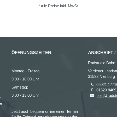
* Alle Preise inkl. MwSt.
ÖFFNUNGSZEITEN:
ANSCHRIFT /
Radstudio Bohn
Montag - Freitag
Verdener Landstr
31582 Nienburg
9.00 - 18.00 Uhr
05021 1771
Samstag:
01520 8469
9.00 - 13.00 Uhr
post@radst
r
ce
Jetzt auch bequem online einen Termin
für Ihr Fahrrad vereinbaren und vor der