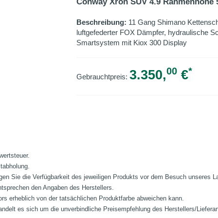
Conway Xron SUV 4.9 Rahmenhöhe 50
Beschreibung:
11 Gang Shimano Kettenscha
luftgefederter FOX Dämpfer, hydraulische S
Smartsystem mit Kiox 300 Display
00
*
3.350,
€
Gebrauchtpreis:
wertsteuer.
stabholung.
fragen Sie die Verfügbarkeit des jeweiligen Produkts vor dem Besuch unseres 
ntsprechen den Angaben des Herstellers.
ors erheblich von der tatsächlichen Produktfarbe abweichen kann.
ndelt es sich um die unverbindliche Preisempfehlung des Herstellers/Liefera