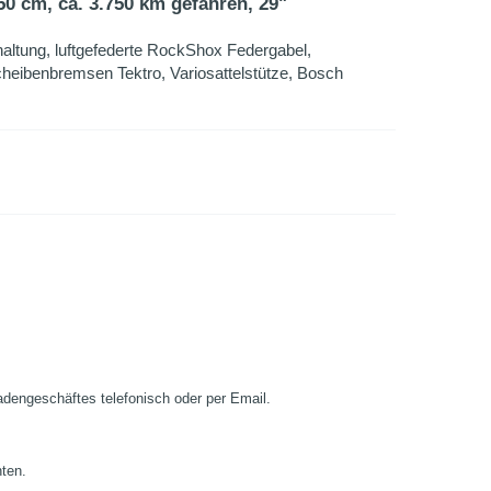
 cm, ca. 3.750 km gefahren, 29"
ltung, luftgefederte RockShox Federgabel,
cheibenbremsen Tektro, Variosattelstütze, Bosch
Ladengeschäftes telefonisch oder per Email.
nten.