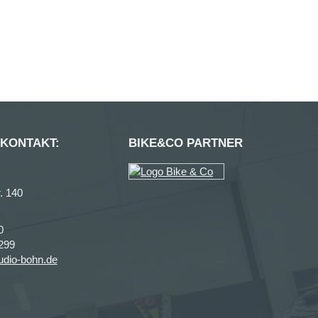
 KONTAKT:
BIKE&CO PARTNER
. 140
0
299
udio-bohn.de