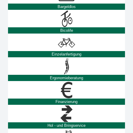
Bargeldlos
Bicolife
Einzelanfertigung
Ergonomieberatung
Finanzierung
Hol - und Bringservice