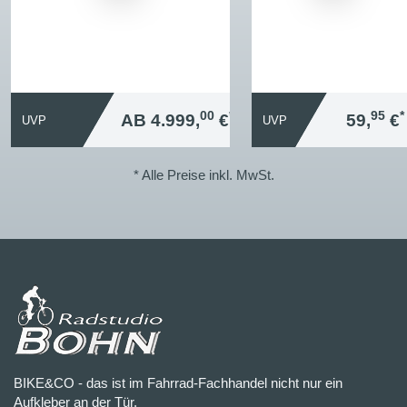
00
*
95
*
AB 4.999,
€
59,
€
UVP
UVP
* Alle Preise inkl. MwSt.
BIKE&CO - das ist im Fahrrad-Fachhandel nicht nur ein
Aufkleber an der Tür.