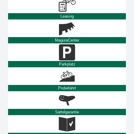
Leasing
MaguraCenter
Parkplatz
Probefahrt
Sattelgarantie