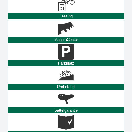
Leasing
MaguraCenter
Parkplatz
Probefahrt
Sattelgarantie