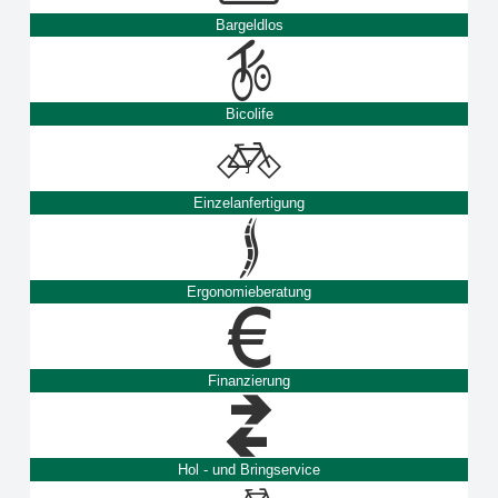
Bargeldlos
Bicolife
Einzelanfertigung
Ergonomieberatung
Finanzierung
Hol - und Bringservice