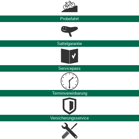
Probefahrt
Sattelgarantie
Servicepass
Terminvereinbarung
Versicherungsservice