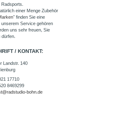
 Radsports.
natürlich einer Menge Zubehör
Marken
" finden Sie eine
u unserem Service gehören
rden uns sehr freuen, Sie
 dürfen.
RIFT / KONTAKT:
r Landstr. 140
ienburg
021 17710
520 8469299
st@radstudio-bohn.de