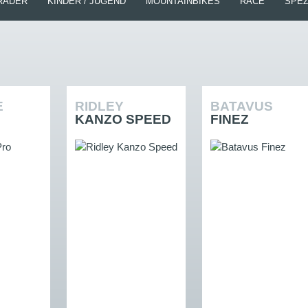
RÄDER
KINDER / JUGEND
MOUNTAINBIKES
RACE
SPEZ
E
RIDLEY
BATAVUS
KANZO SPEED
FINEZ