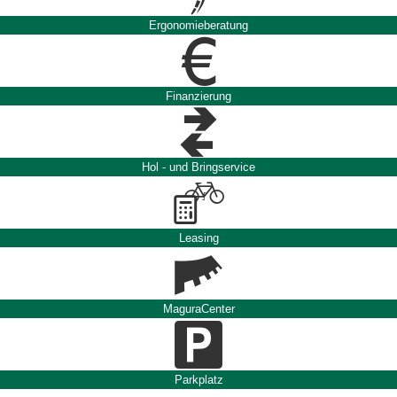
Ergonomieberatung
Finanzierung
Hol - und Bringservice
Leasing
MaguraCenter
Parkplatz