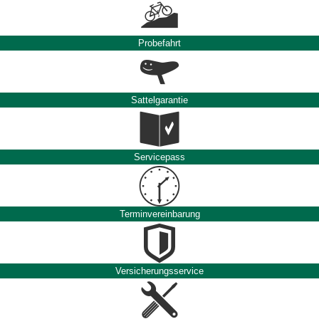
Probefahrt
Sattelgarantie
Servicepass
Terminvereinbarung
Versicherungsservice