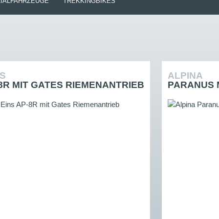
IALFAHRZEUGE
TREKKINGBIKES
ES
ALPINA
-8R MIT GATES RIEMENANTRIEB
PARANUS 