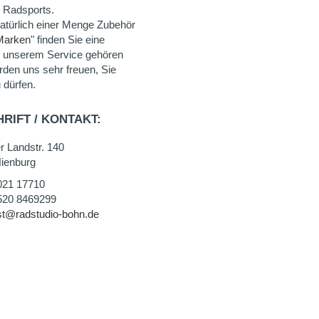
 Radsports.
natürlich einer Menge Zubehör
Marken
" finden Sie eine
u unserem Service gehören
rden uns sehr freuen, Sie
 dürfen.
RIFT / KONTAKT:
r Landstr. 140
ienburg
021 17710
520 8469299
st@radstudio-bohn.de