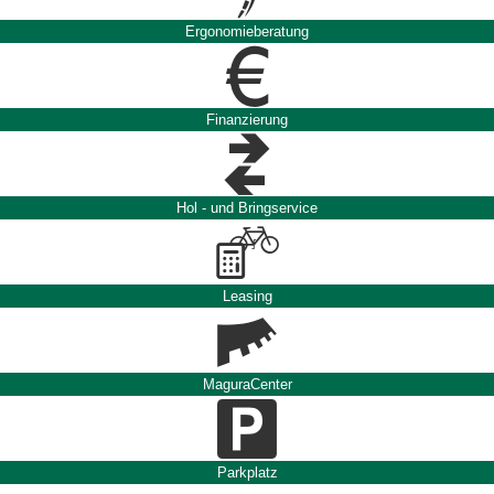
Ergonomieberatung
Finanzierung
Hol - und Bringservice
Leasing
MaguraCenter
Parkplatz