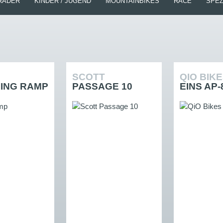
RÄDER
KINDER / JUGEND
MOUNTAINBIKES
RACE
SPEZ
SCOTT
QIO BIK
ING RAMP
PASSAGE 10
EINS AP