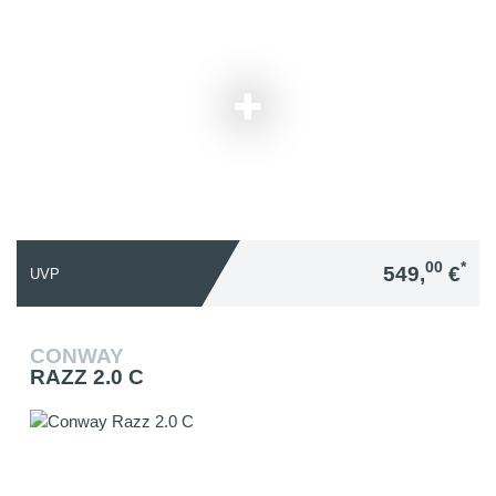
00
*
549,
€
UVP
CONWAY
RAZZ 2.0 C