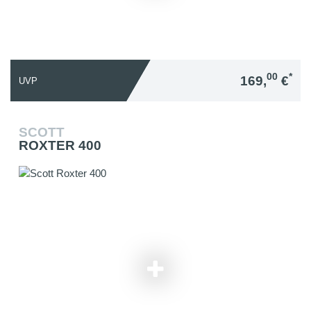
00
*
169,
€
UVP
SCOTT
ROXTER 400