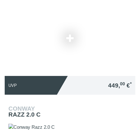
00
*
449,
€
UVP
CONWAY
RAZZ 2.0 C