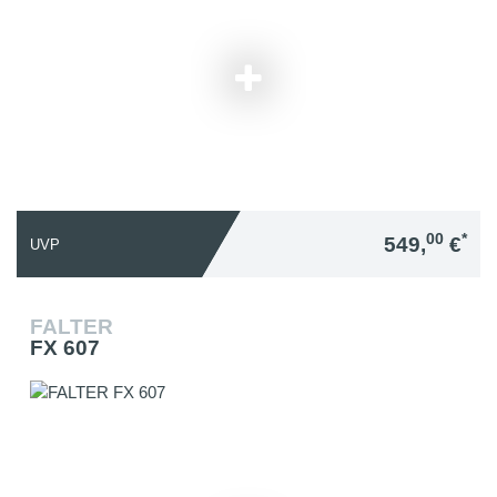
00
*
549,
€
UVP
FALTER
FX 607