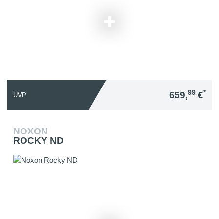
99
*
659,
€
UVP
NOXON
ROCKY ND