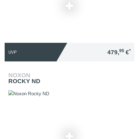
95
*
479,
€
UVP
NOXON
ROCKY ND