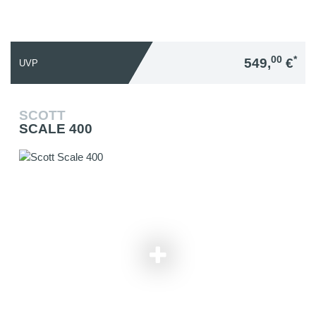
00
*
549,
€
UVP
SCOTT
SCALE 400