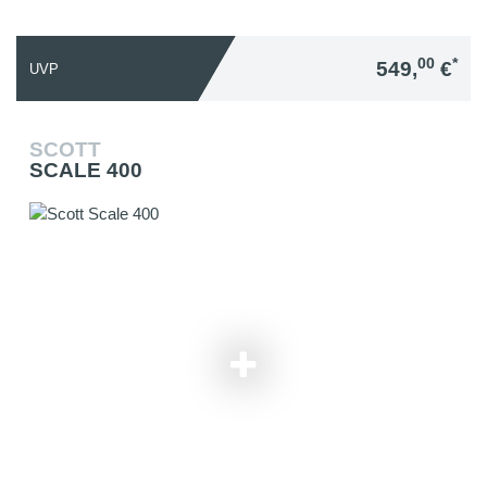
00
*
549,
€
UVP
SCOTT
SCALE 400