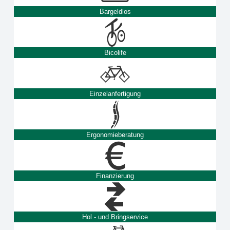
Bargeldlos
Bicolife
Einzelanfertigung
Ergonomieberatung
Finanzierung
Hol - und Bringservice