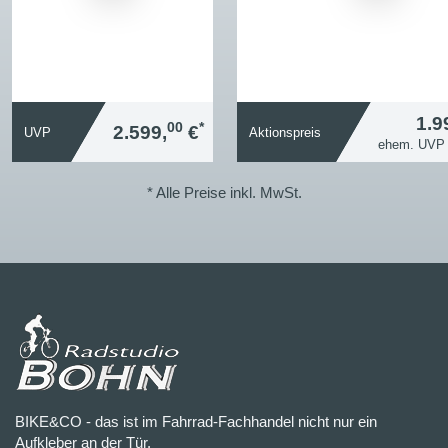
1.9
00
*
2.599,
€
UVP
Aktionspreis
ehem. UV
* Alle Preise inkl. MwSt.
BIKE&CO - das ist im Fahrrad-Fachhandel nicht nur ein
Aufkleber an der Tür.