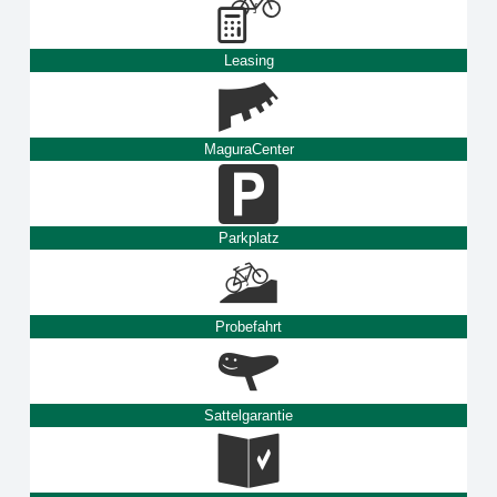
Leasing
MaguraCenter
Parkplatz
Probefahrt
Sattelgarantie