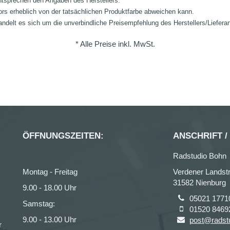
ntsprechen den Angaben des Herstellers.
ors erheblich von der tatsächlichen Produktfarbe abweichen kann.
ndelt es sich um die unverbindliche Preisempfehlung des Herstellers/Liefera
* Alle Preise inkl. MwSt.
ÖFFNUNGSZEITEN:
ANSCHRIFT /
Radstudio Bohn
Montag - Freitag
Verdener Landstr
31582 Nienburg
9.00 - 18.00 Uhr
05021 1771
Samstag:
01520 8469
9.00 - 13.00 Uhr
post@radst
r