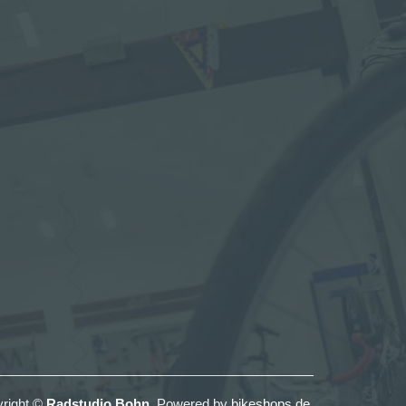
right ©
Radstudio Bohn
. Powered by
bikeshops.de
.