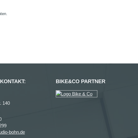
nten.
 KONTAKT:
BIKE&CO PARTNER
. 140
0
299
udio-bohn.de