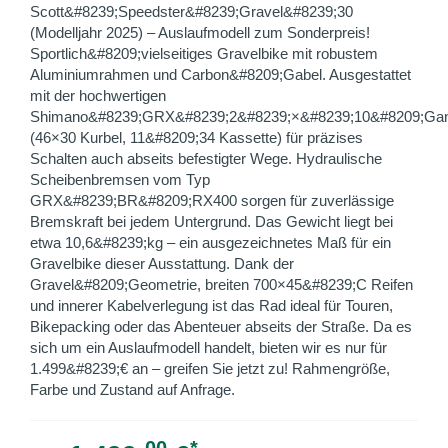
Scott&#8239;Speedster&#8239;Gravel&#8239;30
(Modelljahr 2025) – Auslaufmodell zum Sonderpreis!
Sportlich&#8209;vielseitiges Gravelbike mit robustem
Aluminiumrahmen und Carbon&#8209;Gabel. Ausgestattet
mit der hochwertigen
Shimano&#8239;GRX&#8239;2&#8239;×&#8239;10&#8209;Gan
(46×30 Kurbel, 11&#8209;34 Kassette) für präzises
Schalten auch abseits befestigter Wege. Hydraulische
Scheibenbremsen vom Typ
GRX&#8239;BR&#8209;RX400 sorgen für zuverlässige
Bremskraft bei jedem Untergrund. Das Gewicht liegt bei
etwa 10,6&#8239;kg – ein ausgezeichnetes Maß für ein
Gravelbike dieser Ausstattung. Dank der
Gravel&#8209;Geometrie, breiten 700×45&#8239;C Reifen
und innerer Kabelverlegung ist das Rad ideal für Touren,
Bikepacking oder das Abenteuer abseits der Straße. Da es
sich um ein Auslaufmodell handelt, bieten wir es nur für
1.499&#8239;€ an – greifen Sie jetzt zu! Rahmengröße,
Farbe und Zustand auf Anfrage.
00
*