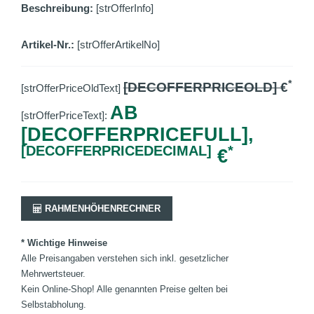
Beschreibung:
[strOfferInfo]
Artikel-Nr.:
[strOfferArtikelNo]
*
[DECOFFERPRICEOLD]
€
[strOfferPriceOldText]
AB
[strOfferPriceText]:
[DECOFFERPRICEFULL],
[DECOFFERPRICEDECIMAL]
*
€
RAHMENHÖHENRECHNER
* Wichtige Hinweise
Alle Preisangaben verstehen sich inkl. gesetzlicher
Mehrwertsteuer.
Kein Online-Shop! Alle genannten Preise gelten bei
Selbstabholung.