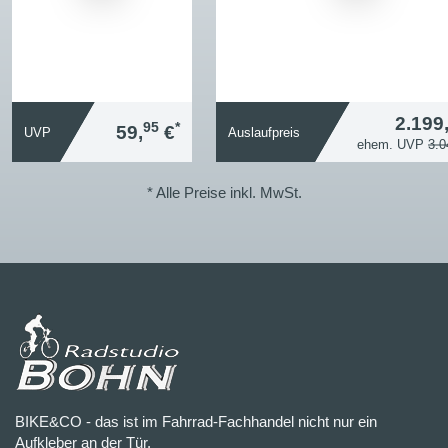
2.199
95
*
59,
€
UVP
Auslaufpreis
ehem. UVP
3.0
* Alle Preise inkl. MwSt.
BIKE&CO - das ist im Fahrrad-Fachhandel nicht nur ein
Aufkleber an der Tür.