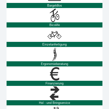
Bargeldlos
Bicolife
Einzelanfertigung
Ergonomieberatung
Finanzierung
Hol - und Bringservice