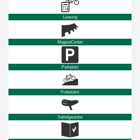
Leasing
MaguraCenter
Parkplatz
Probefahrt
Sattelgarantie