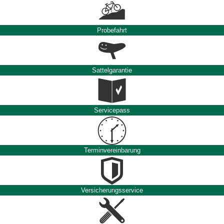
Probefahrt
Sattelgarantie
Servicepass
Terminvereinbarung
Versicherungsservice