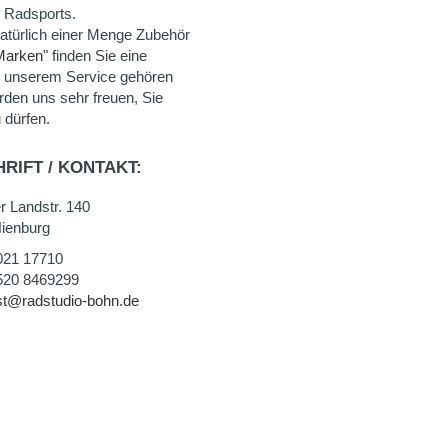
 Radsports.
natürlich einer Menge Zubehör
Marken
" finden Sie eine
u unserem Service gehören
rden uns sehr freuen, Sie
 dürfen.
RIFT / KONTAKT:
r Landstr. 140
ienburg
021 17710
520 8469299
st@radstudio-bohn.de