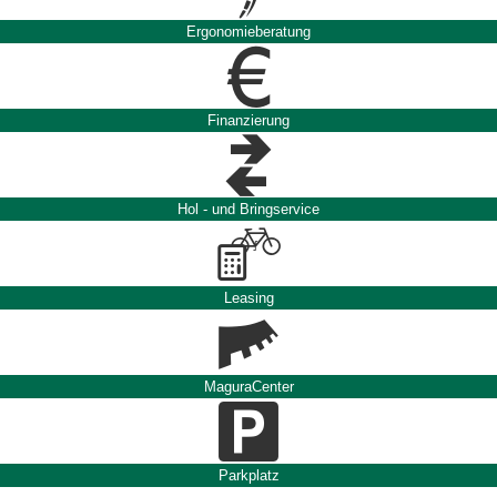
Ergonomieberatung
Finanzierung
Hol - und Bringservice
Leasing
MaguraCenter
Parkplatz